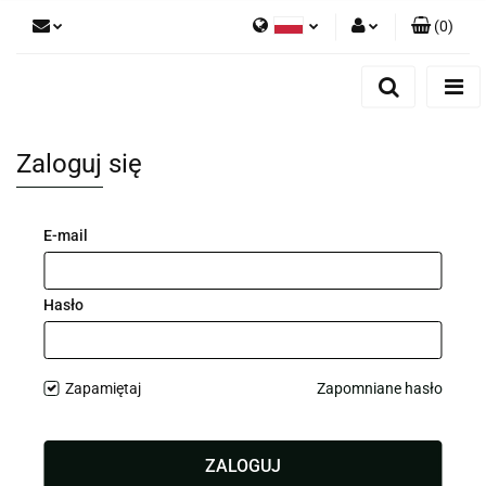
(
0
)
Polski
Zaloguj się
English
Zarejestruj się
Dodaj zgłoszenie
Zaloguj się
E-mail
Hasło
Zapamiętaj
Zapomniane hasło
ZALOGUJ