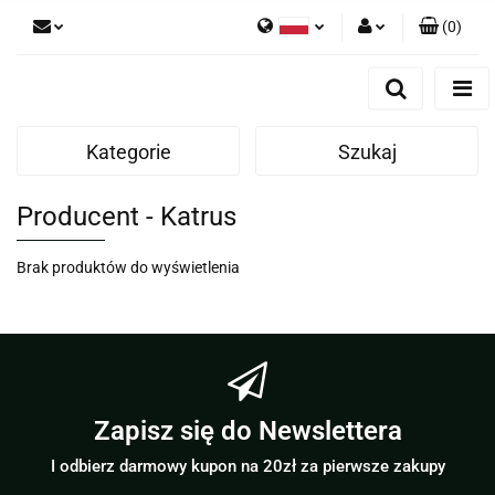
(
0
)
Polski
Zaloguj się
English
Zarejestruj się
Kategorie
Szukaj
Dodaj zgłoszenie
Producent - Katrus
Brak produktów do wyświetlenia
Zapisz się do Newslettera
I odbierz darmowy kupon na 20zł za pierwsze zakupy