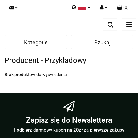
(
0
)
Polski
Zaloguj się
English
Zarejestruj się
Kategorie
Szukaj
Dodaj zgłoszenie
Producent - Przykładowy
Brak produktów do wyświetlenia
Zapisz się do Newslettera
I odbierz darmowy kupon na 20zł za pierwsze zakupy