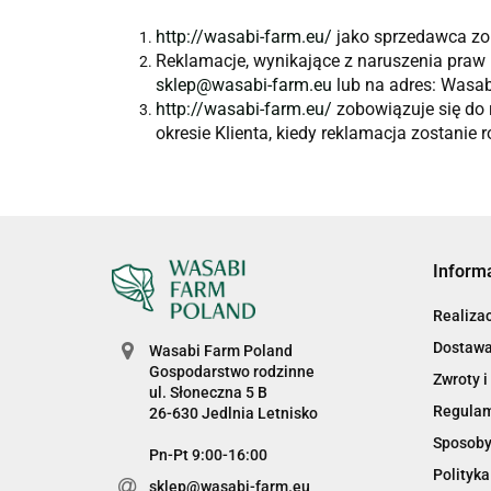
http://wasabi-farm.eu/
jako sprzedawca zo
Reklamacje, wynikające z naruszenia praw
sklep@wasabi-farm.eu
lub na adres: Wasab
http://wasabi-farm.eu/
zobowiązuje się do 
okresie Klienta, kiedy reklamacja zostanie 
Inform
Realiza
Dostaw
Wasabi Farm Poland
Gospodarstwo rodzinne
Zwroty i
ul. Słoneczna 5 B
Regula
26-630 Jedlnia Letnisko
Sposoby
Pn-Pt 9:00-16:00
Polityka
sklep@wasabi-farm.eu