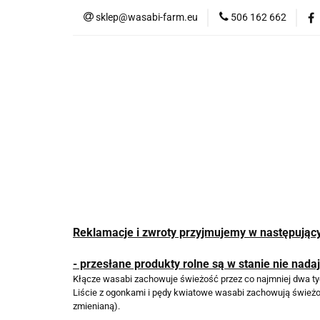
sklep@wasabi-farm.eu
506 162 662
Kategorie
WA
Wasabi to zdrowie
Certyfikat KUKBUK 
Kategorie
WASABI Farm VODKA
M
Reklamacje i zwroty przyjmujemy w następując
- przesłane produkty rolne są w stanie nie nad
Kłącze wasabi zachowuje świeżość przez co najmniej dwa tygo
Liście z ogonkami i pędy kwiatowe wasabi zachowują świeżoś
zmienianą).