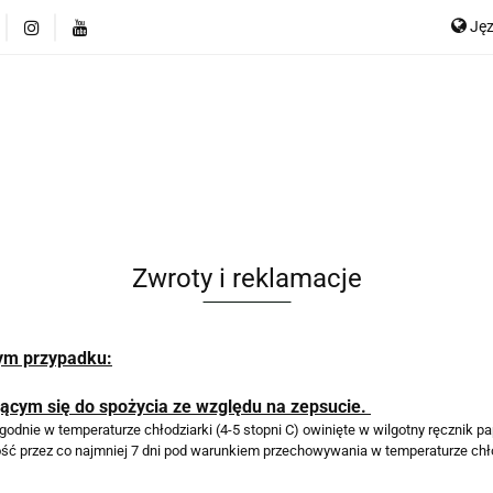
Ję
SABI Farm VODKA
Wasabi Farm Dinner
Bestsellery
Informacje
Przepisy
O nas
Media o nas
E
2018
Kontakt
Wasabi Farm Dinner
Bestsellery
Wasabi to zdrowie
edia o nas
Certyfikat KUKBUK 2018
Kontakt
Zwroty i reklamacje
ym przypadku:
ającym się do spożycia ze względu na zepsucie.
dnie w temperaturze chłodziarki (4-5 stopni C) owinięte w wilgotny ręcznik p
ć przez co najmniej 7 dni pod warunkiem przechowywania w temperaturze chłodz