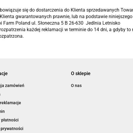
bowiązuje się do dostarczenia do Klienta sprzedawanych Towa
 Klienta gwarantowanych prawnie, lub na podstawie niniejszeg
i Farm Poland ul. Słoneczna 5 B 26-630 Jedlnia Letnisko
rozpatrzenia każdej reklamacji w terminie do 14 dni, a gdyby t
rozpatrzona.
acje
O sklepie
cja zamówień
O nas
a
 reklamacje
min
 płatności
 prywatności